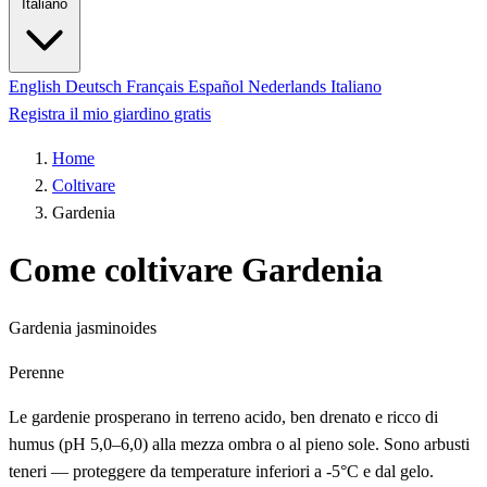
Italiano
English
Deutsch
Français
Español
Nederlands
Italiano
Registra il mio giardino gratis
Home
Coltivare
Gardenia
Come coltivare Gardenia
Gardenia jasminoides
Perenne
Le gardenie prosperano in terreno acido, ben drenato e ricco di
humus (pH 5,0–6,0) alla mezza ombra o al pieno sole. Sono arbusti
teneri — proteggere da temperature inferiori a -5°C e dal gelo.