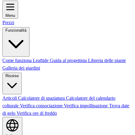
Menu
Prezzi
Funzionalità
Come funziona Leaftide
Guida al progettista
Libreria delle piante
Galleria dei giardini
Risorse
Articoli
Calcolatore di spaziatura
Calcolatore del calendario
colturale
Verifica consociazione
Verifica impollinazione
Trova date
di gelo
Verifica ore di freddo