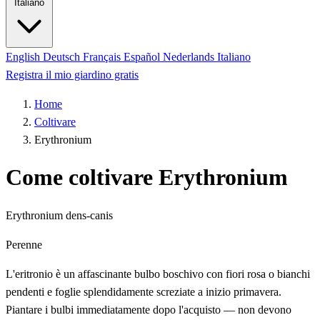
Italiano
English
Deutsch
Français
Español
Nederlands
Italiano
Registra il mio giardino gratis
Home
Coltivare
Erythronium
Come coltivare Erythronium
Erythronium dens-canis
Perenne
L'eritronio è un affascinante bulbo boschivo con fiori rosa o bianchi
pendenti e foglie splendidamente screziate a inizio primavera.
Piantare i bulbi immediatamente dopo l'acquisto — non devono