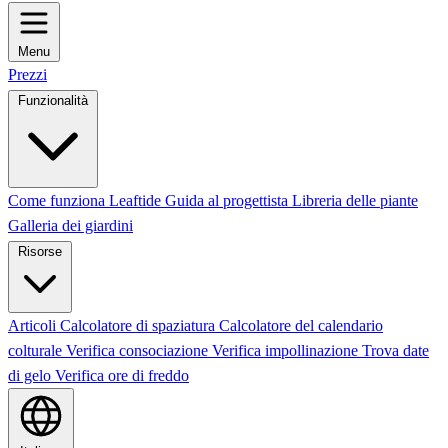
Menu
Prezzi
Funzionalità
Come funziona Leaftide
Guida al progettista
Libreria delle piante
Galleria dei giardini
Risorse
Articoli
Calcolatore di spaziatura
Calcolatore del calendario
colturale
Verifica consociazione
Verifica impollinazione
Trova date
di gelo
Verifica ore di freddo