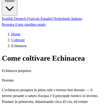
Italiano
English
Deutsch
Français
Español
Nederlands
Italiano
Registra il mio giardino gratis
Home
Coltivare
Echinacea
Come coltivare Echinacea
Echinacea purpurea
Perenne
L'echinacea prospera in pieno sole e terreno ben drenato — il
terreno pesante o saturo d'acqua è il principale nemico in inverno.
Piantare in primavera, distanziando circa 45 cm, ed evitare