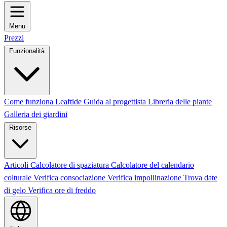
Menu
Prezzi
Funzionalità
Come funziona Leaftide
Guida al progettista
Libreria delle piante
Galleria dei giardini
Risorse
Articoli
Calcolatore di spaziatura
Calcolatore del calendario
colturale
Verifica consociazione
Verifica impollinazione
Trova date
di gelo
Verifica ore di freddo