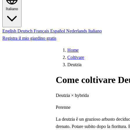
Italiano
English
Deutsch
Français
Español
Nederlands
Italiano
Registra il mio giardino gratis
Home
Coltivare
Deutzia
Come coltivare De
Deutzia × hybrida
Perenne
La deutzia è un grazioso arbusto deciduo ri
drenato. Potare subito dopo la fioritura.