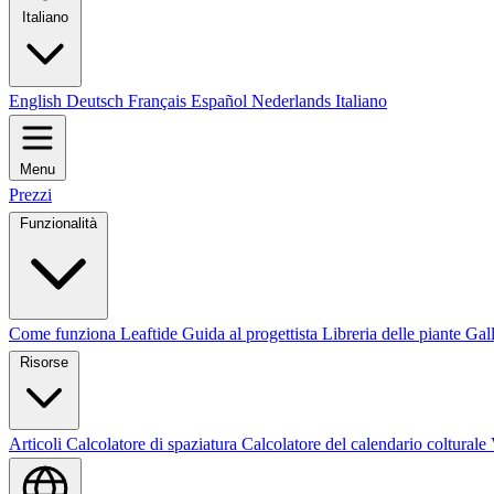
Italiano
English
Deutsch
Français
Español
Nederlands
Italiano
Menu
Prezzi
Funzionalità
Come funziona Leaftide
Guida al progettista
Libreria delle piante
Gall
Risorse
Articoli
Calcolatore di spaziatura
Calcolatore del calendario colturale