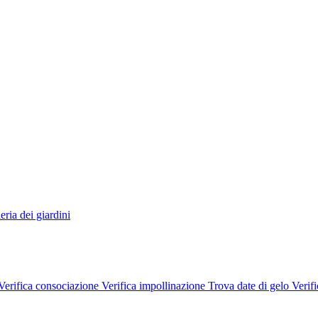
eria dei giardini
Verifica consociazione
Verifica impollinazione
Trova date di gelo
Verifi