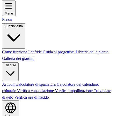
Menu
Prezzi
Funzionalità
Come funziona Leaftide
Guida al progettista
Libreria delle piante
Galleria dei giardini
Risorse
Articoli
Calcolatore di spaziatura
Calcolatore del calendario
colturale
Verifica consociazione
Verifica impollinazione
Trova date
di gelo
Verifica ore di freddo