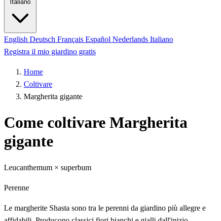
Italiano
English
Deutsch
Français
Español
Nederlands
Italiano
Registra il mio giardino gratis
Home
Coltivare
Margherita gigante
Come coltivare Margherita
gigante
Leucanthemum × superbum
Perenne
Le margherite Shasta sono tra le perenni da giardino più allegre e
affidabili. Producono classici fiori bianchi e gialli dall'inizio