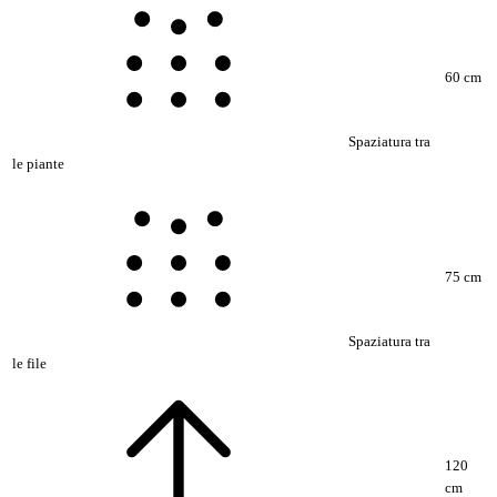
60 cm
Spaziatura tra
le piante
75 cm
Spaziatura tra
le file
120
cm