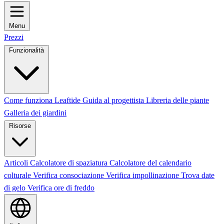
Menu
Prezzi
Funzionalità
Come funziona Leaftide
Guida al progettista
Libreria delle piante
Galleria dei giardini
Risorse
Articoli
Calcolatore di spaziatura
Calcolatore del calendario
colturale
Verifica consociazione
Verifica impollinazione
Trova date
di gelo
Verifica ore di freddo