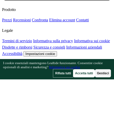
Prodotto
Prezzi
Recensioni
Confronta
Elimina account
Contatti
Legale
Termini di servizio
Informativa sulla privacy
Informativa sui cookie
Disdette e rimborsi
Sicurezza e consigli
Informazioni aziendali
Accessibilità
Impostazioni cookie
I cookie essenziali mantengono Leaftide funzionante. Consentire cookie
Funzionalità
opzionali di analisi e marketing?
Informativa sui cookie
Rifiuta tutti
Accetta tutti
Gestisci
Come funziona Leaftide
Guida al progettista
Libreria delle piante
Galleria dei giardini
Risorse
Articoli
Calcolatore di spaziatura
Calcolatore del calendario
colturale
Verifica consociazione
Verifica impollinazione
Trova date