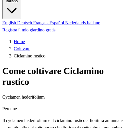
Italiano
English
Deutsch
Français
Español
Nederlands
Italiano
Registra il mio giardino gratis
Home
Coltivare
Ciclamino rustico
Come coltivare Ciclamino
rustico
Cyclamen hederifolium
Perenne
Il cyclamen hederifolium e il ciclamino rustico a fioritura autunnale
— un gioiello del sottobosco che fiorisce da settembre a novembre.