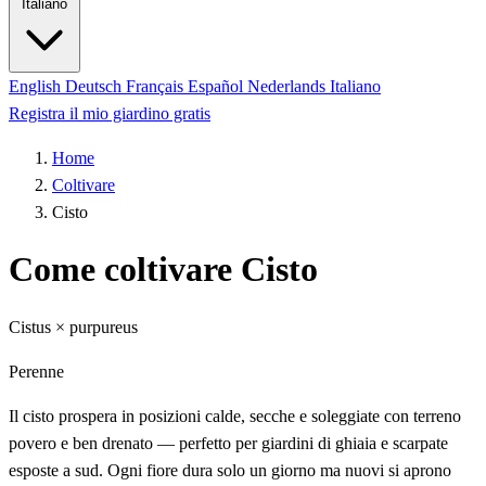
Italiano
English
Deutsch
Français
Español
Nederlands
Italiano
Registra il mio giardino gratis
Home
Coltivare
Cisto
Come coltivare Cisto
Cistus × purpureus
Perenne
Il cisto prospera in posizioni calde, secche e soleggiate con terreno
povero e ben drenato — perfetto per giardini di ghiaia e scarpate
esposte a sud. Ogni fiore dura solo un giorno ma nuovi si aprono