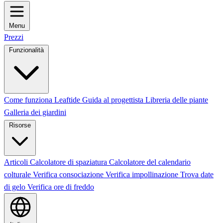
Menu
Prezzi
Funzionalità
Come funziona Leaftide
Guida al progettista
Libreria delle piante
Galleria dei giardini
Risorse
Articoli
Calcolatore di spaziatura
Calcolatore del calendario
colturale
Verifica consociazione
Verifica impollinazione
Trova date
di gelo
Verifica ore di freddo