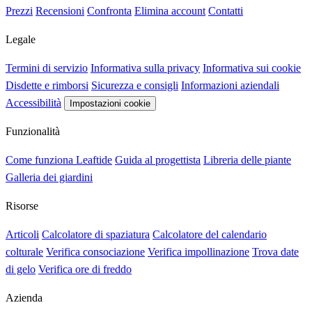
Prezzi
Recensioni
Confronta
Elimina account
Contatti
Legale
Termini di servizio
Informativa sulla privacy
Informativa sui cookie
Disdette e rimborsi
Sicurezza e consigli
Informazioni aziendali
Accessibilità
Impostazioni cookie
Funzionalità
Come funziona Leaftide
Guida al progettista
Libreria delle piante
Galleria dei giardini
Risorse
Articoli
Calcolatore di spaziatura
Calcolatore del calendario
colturale
Verifica consociazione
Verifica impollinazione
Trova date
di gelo
Verifica ore di freddo
Azienda