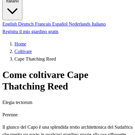
Italiano
English
Deutsch
Français
Español
Nederlands
Italiano
Registra il mio giardino gratis
Home
Coltivare
Cape Thatching Reed
Come coltivare Cape
Thatching Reed
Elegia tectorum
Perenne
Il giunco del Capo è una splendida restio architettonica del Sudafrica
che merita un posto in qualsiasi giardino grazie alla sua silhouette