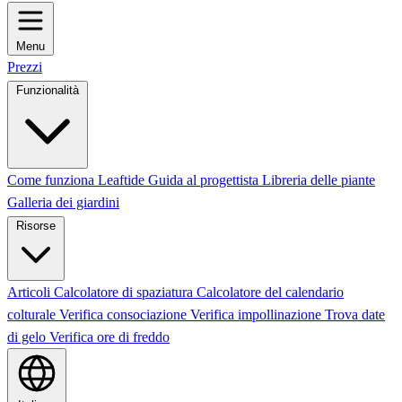
Menu
Prezzi
Funzionalità
Come funziona Leaftide
Guida al progettista
Libreria delle piante
Galleria dei giardini
Risorse
Articoli
Calcolatore di spaziatura
Calcolatore del calendario
colturale
Verifica consociazione
Verifica impollinazione
Trova date
di gelo
Verifica ore di freddo