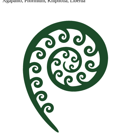
Agapanto, Phormium, Kniphofia, Libertia