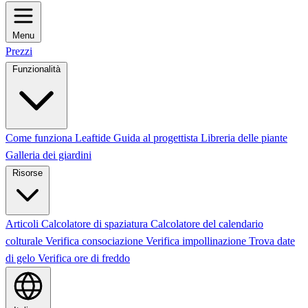
Menu
Prezzi
Funzionalità
Come funziona Leaftide
Guida al progettista
Libreria delle piante
Galleria dei giardini
Risorse
Articoli
Calcolatore di spaziatura
Calcolatore del calendario
colturale
Verifica consociazione
Verifica impollinazione
Trova date
di gelo
Verifica ore di freddo