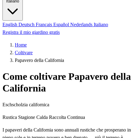
Italiano
English
Deutsch
Français
Español
Nederlands
Italiano
Registra il mio giardino gratis
Home
Coltivare
Papavero della California
Come coltivare Papavero della
California
Eschscholzia californica
Rustica
Stagione Calda
Raccolta Continua
I papaveri della California sono annuali rustiche che prosperano in
pieno sole e in terreno povero e ben drenato — più il terreno è