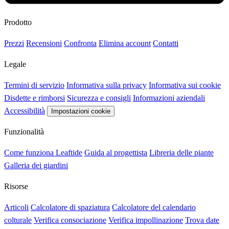
Prodotto
Prezzi
Recensioni
Confronta
Elimina account
Contatti
Legale
Termini di servizio
Informativa sulla privacy
Informativa sui cookie
Disdette e rimborsi
Sicurezza e consigli
Informazioni aziendali
Accessibilità
Impostazioni cookie
Funzionalità
Come funziona Leaftide
Guida al progettista
Libreria delle piante
Galleria dei giardini
Risorse
Articoli
Calcolatore di spaziatura
Calcolatore del calendario
colturale
Verifica consociazione
Verifica impollinazione
Trova date