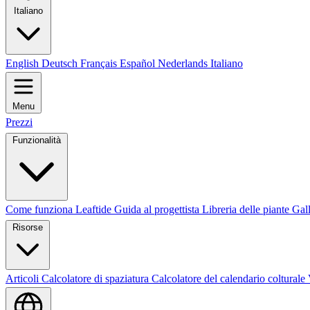
Italiano
English
Deutsch
Français
Español
Nederlands
Italiano
Menu
Prezzi
Funzionalità
Come funziona Leaftide
Guida al progettista
Libreria delle piante
Gall
Risorse
Articoli
Calcolatore di spaziatura
Calcolatore del calendario colturale