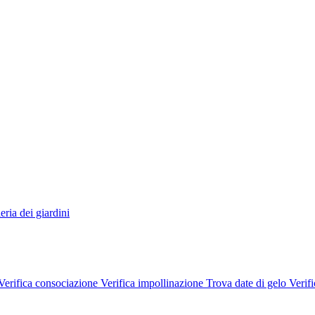
eria dei giardini
Verifica consociazione
Verifica impollinazione
Trova date di gelo
Verifi