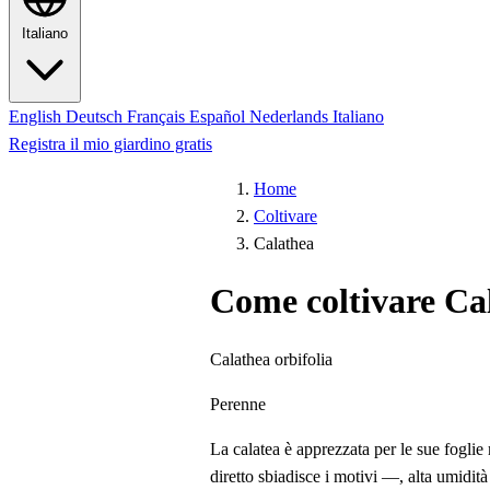
Italiano
English
Deutsch
Français
Español
Nederlands
Italiano
Registra il mio giardino gratis
Home
Coltivare
Calathea
Come coltivare Ca
Calathea orbifolia
Perenne
La calatea è apprezzata per le sue foglie
diretto sbiadisce i motivi —, alta umidit