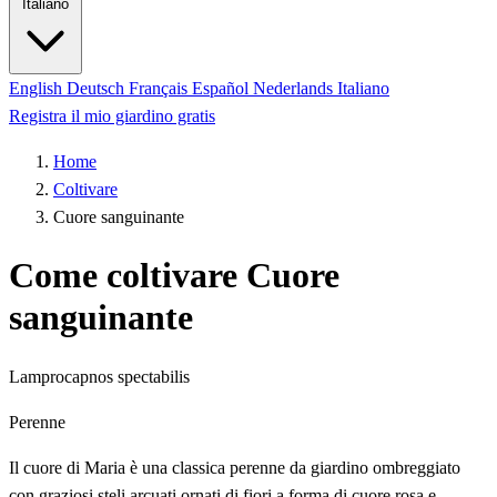
Italiano
English
Deutsch
Français
Español
Nederlands
Italiano
Registra il mio giardino gratis
Home
Coltivare
Cuore sanguinante
Come coltivare Cuore
sanguinante
Lamprocapnos spectabilis
Perenne
Il cuore di Maria è una classica perenne da giardino ombreggiato
con graziosi steli arcuati ornati di fiori a forma di cuore rosa e