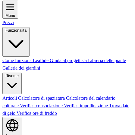
Menu
Prezzi
Funzionalità
Come funziona Leaftide
Guida al progettista
Libreria delle piante
Galleria dei giardini
Risorse
Articoli
Calcolatore di spaziatura
Calcolatore del calendario
colturale
Verifica consociazione
Verifica impollinazione
Trova date
di gelo
Verifica ore di freddo