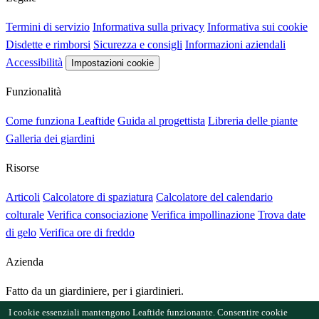
Termini di servizio
Informativa sulla privacy
Informativa sui cookie
Disdette e rimborsi
Sicurezza e consigli
Informazioni aziendali
Accessibilità
Impostazioni cookie
Funzionalità
Come funziona Leaftide
Guida al progettista
Libreria delle piante
Galleria dei giardini
Risorse
Articoli
Calcolatore di spaziatura
Calcolatore del calendario
colturale
Verifica consociazione
Verifica impollinazione
Trova date
di gelo
Verifica ore di freddo
Azienda
Fatto da un giardiniere, per i giardinieri.
Creato e gestito dal Regno Unito.
I cookie essenziali mantengono Leaftide funzionante. Consentire cookie