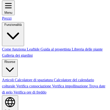
Menu
Prezzi
Funzionalità
Come funziona Leaftide
Guida al progettista
Libreria delle piante
Galleria dei giardini
Risorse
Articoli
Calcolatore di spaziatura
Calcolatore del calendario
colturale
Verifica consociazione
Verifica impollinazione
Trova date
di gelo
Verifica ore di freddo