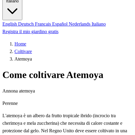
Italiano
English
Deutsch
Français
Español
Nederlands
Italiano
Registra il mio giardino gratis
Home
Coltivare
Atemoya
Come coltivare Atemoya
Annona atemoya
Perenne
L'atemoya è un albero da frutto tropicale ibrido (incrocio tra
cherimoya e mela zuccherina) che necessita di calore costante e
protezione dal gelo. Nel Regno Unito deve essere coltivato in una