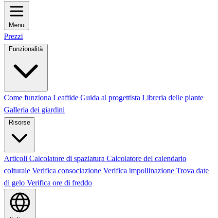
Menu
Prezzi
Funzionalità
Come funziona Leaftide
Guida al progettista
Libreria delle piante
Galleria dei giardini
Risorse
Articoli
Calcolatore di spaziatura
Calcolatore del calendario
colturale
Verifica consociazione
Verifica impollinazione
Trova date
di gelo
Verifica ore di freddo